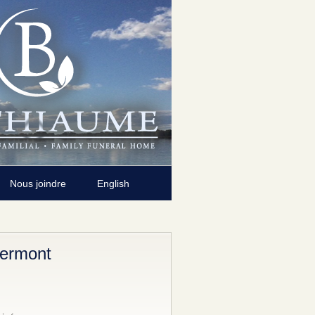
Nous joindre
English
lermont