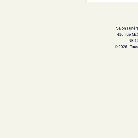
Salon Funéra
416, rue Mc
NE 15
© 2026 . Tous 